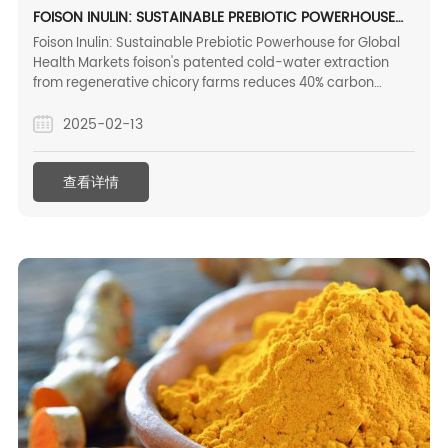
FOISON INULIN: SUSTAINABLE PREBIOTIC POWERHOUSE
FOR GLOBAL HEALTH MARKETS
Foison Inulin: Sustainable Prebiotic Powerhouse for Global
Health Markets foison's patented cold-water extraction
from regenerative chicory farms reduces 40% carbon
footprint vs industry standards (2024 usda climate-smart
commodities report). our blockchain-tracked "field-to-
2025-02-13
factory" system ensures: 100% non-gmo certification (eu
1830/2003 compliant) soil health monitoring via iot sensors
查看详情
3-year crop rotation cycles