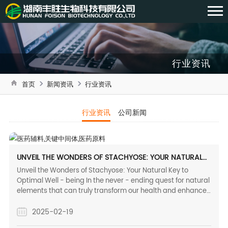
行业资讯
首页
新闻资讯
行业资讯
行业资讯
公司新闻
UNVEIL THE WONDERS OF STACHYOSE: YOUR NATURAL
KEY TO OPTIMAL WELL - BEING
Unveil the Wonders of Stachyose: Your Natural Key to
Optimal Well - being In the never - ending quest for natural
elements that can truly transform our health and enhance
our quality of life, there's one hidden gem that stands out:
stachyose.
2025-02-19