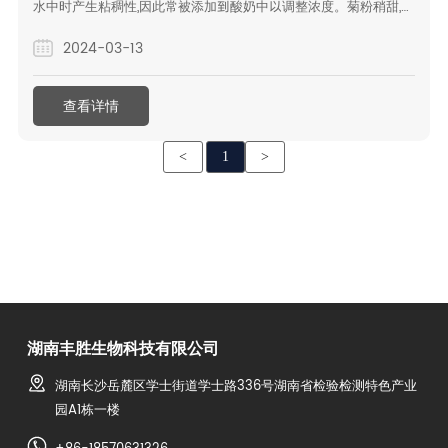
水中时产生粘稠性,因此常被添加到酸奶中以调整浓度。菊粉稍甜,比
蔗糖甜十分之一,但不含热量。
2024-03-13
查看详情
<
1
>
湖南丰胜生物科技有限公司
湖南长沙岳麓区学士街道学士路336号湖南省检验检测特色产业
园A1栋一楼