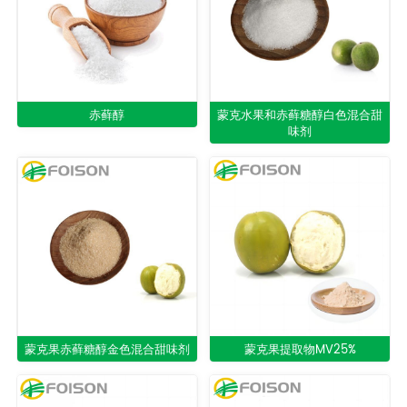
赤藓醇
蒙克水果和赤藓糖醇白色混合甜
味剂
蒙克果赤藓糖醇金色混合甜味剂
蒙克果提取物MV25%