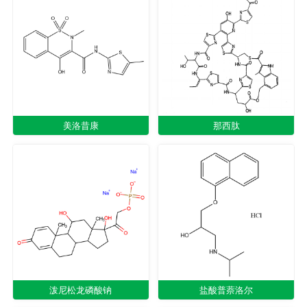
美洛昔康
那西肽
泼尼松龙磷酸钠
盐酸普萘洛尔