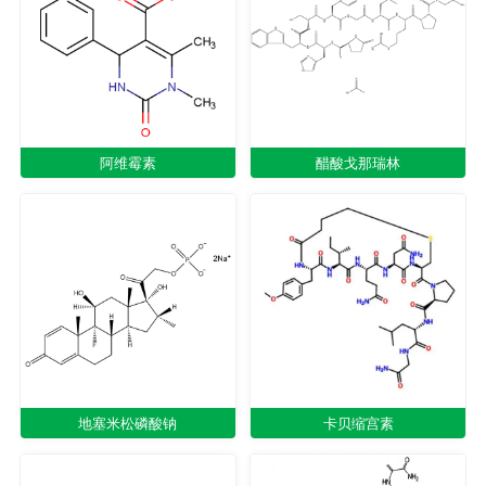
阿维霉素
醋酸戈那瑞林
地塞米松磷酸钠
卡贝缩宫素