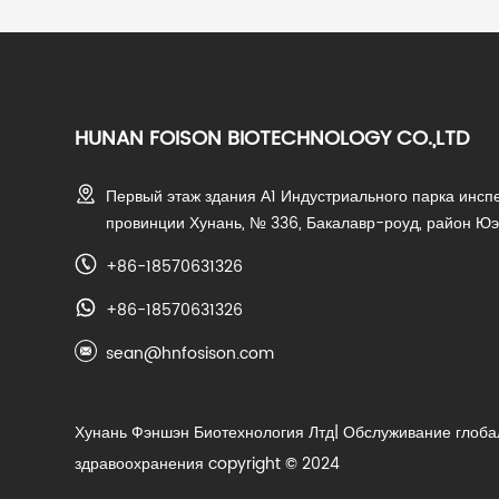
HUNAN FOISON BIOTECHNOLOGY CO.,LTD
Первый этаж здания А1 Индустриального парка инсп
провинции Хунань, № 336, Бакалавр-роуд, район Юэ
+86-18570631326
+86-18570631326
sean@hnfosison.com
Хунань Фэншэн Биотехнология Лтд
| Обслуживание глоба
здравоохранения copyright © 2024