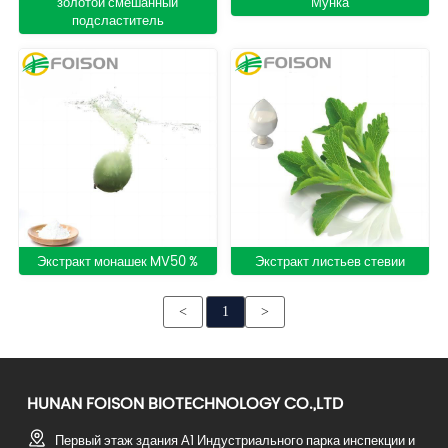
золотой смешанный
Мунка
подсластитель
Экстракт монашек MV50 %
Экстракт листьев стевии
<
1
>
HUNAN FOISON BIOTECHNOLOGY CO.,LTD
Первый этаж здания А1 Индустриального парка инспекции и