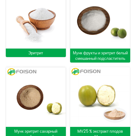
Эритрит
Мунк фрукты и эритрит белый
смешанный подсластитель
Мунк эритрит сахарный
MV25 % экстракт плодов